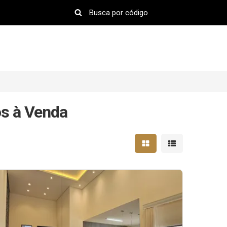
s à Venda
Mostrar resultados em 
Mostrar resultad