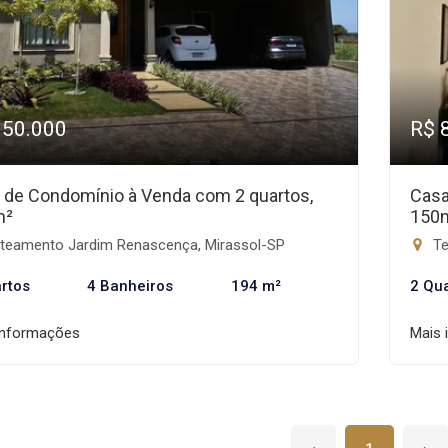
950.000
R$ 
 de Condomínio à Venda com 2 quartos,
Casa
m²
150
teamento Jardim Renascença, Mirassol-SP
Te
rtos
4 Banheiros
194 m²
2 Qu
informações
Mais 