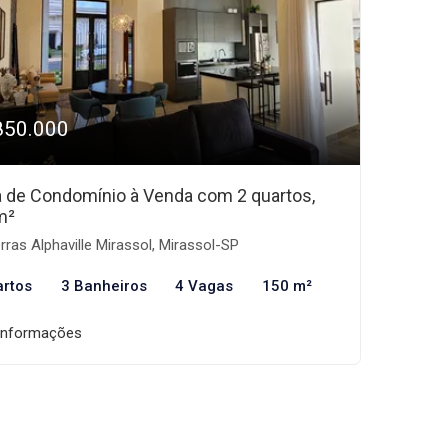
850.000
 de Condomínio à Venda com 2 quartos,
m²
rras Alphaville Mirassol, Mirassol-SP
artos
3 Banheiros
4 Vagas
150 m²
informações