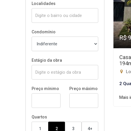
Localidades
Condomínio
R$ 
Casa
Estágio da obra
194
Lo
2 Qua
Preço mínimo
Preço máximo
Mais 
Quartos
1
2
3
4+