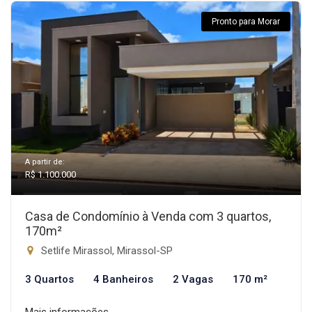
Pronto para Morar
A partir de:
R$ 1.100.000
Casa de Condomínio à Venda com 3 quartos,
170m²
Setlife Mirassol, Mirassol-SP
3 Quartos
4 Banheiros
2 Vagas
170 m²