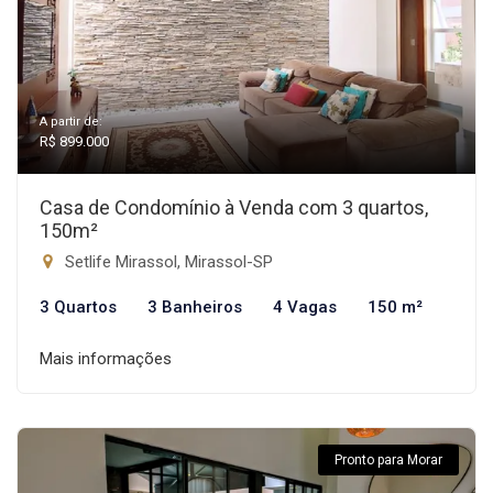
A partir de:
R$ 899.000
Casa de Condomínio à Venda com 3 quartos,
150m²
Setlife Mirassol, Mirassol-SP
3 Quartos
3 Banheiros
4 Vagas
150 m²
Mais informações
Pronto para Morar