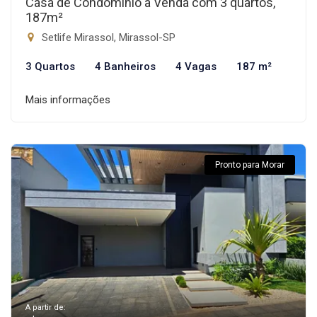
Casa de Condomínio à Venda com 3 quartos,
187m²
Setlife Mirassol, Mirassol-SP
3 Quartos
4 Banheiros
4 Vagas
187 m²
Mais informações
Pronto para Morar
A partir de: