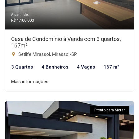
A partir de:
R$ 1.100.000
Casa de Condomínio à Venda com 3 quartos,
167m²
Setlife Mirassol, Mirassol-SP
3 Quartos
4 Banheiros
4 Vagas
167 m²
Mais informações
Pronto para Morar