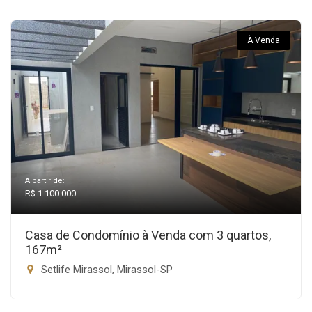
À Venda
A partir de:
R$ 1.100.000
Casa de Condomínio à Venda com 3 quartos,
167m²
Setlife Mirassol, Mirassol-SP