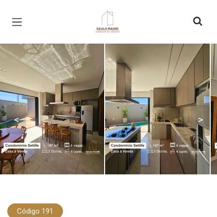
Página inicial
<
>
Código 191