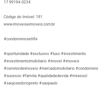
17 99194-0234
Código do Imóvel: 191
www.imoveiseimoveis.com.br
#condominiosetlife
#oportunidade #exclusivo #luxo #investimento
#investimentoimobiliario #imovel #imoveis
#corretordeimoveis #mercadoimobiliario #condominio
#sucesso #familia #qualidadedevida #mirassol
#saojosedoriopreto #saopaulo