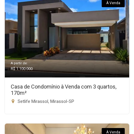
À Venda
A partir de:
R$ 1.100.000
Casa de Condomínio à Venda com 3 quartos,
170m²
Setlife Mirassol, Mirassol-SP
À Venda