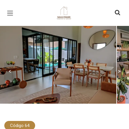
Página inicial
<
>
Código 64