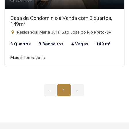
R$ 1.200.000
Casa de Condomínio à Venda com 3 quartos,
149m²
Residencial Maria Júlia, São José do Rio Preto-SP
3 Quartos
3 Banheiros
4 Vagas
149 m²
Mais informações
‹
1
›