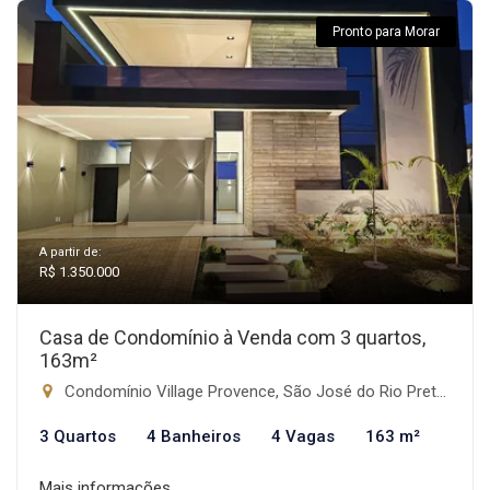
Pronto para Morar
A partir de:
R$ 1.350.000
Casa de Condomínio à Venda com 3 quartos,
163m²
Condomínio Village Provence, São José do Rio Preto-SP
3 Quartos
4 Banheiros
4 Vagas
163 m²
Mais informações