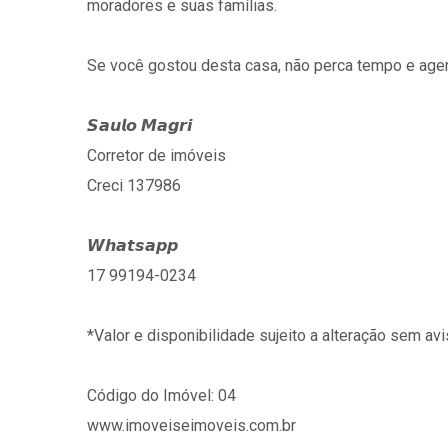
moradores e suas famílias.
Se você gostou desta casa, não perca tempo e agen
𝙎𝙖𝙪𝙡𝙤 𝙈𝙖𝙜𝙧𝙞
Corretor de imóveis
Creci 137986
𝙒𝙝𝙖𝙩𝙨𝙖𝙥𝙥
17 99194-0234
*Valor e disponibilidade sujeito a alteração sem avi
Código do Imóvel: 04
www.imoveiseimoveis.com.br