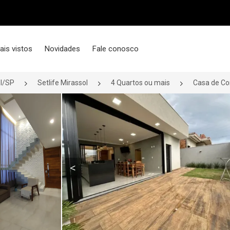
ais vistos
Novidades
Fale conosco
l/SP
Setlife Mirassol
4 Quartos ou mais