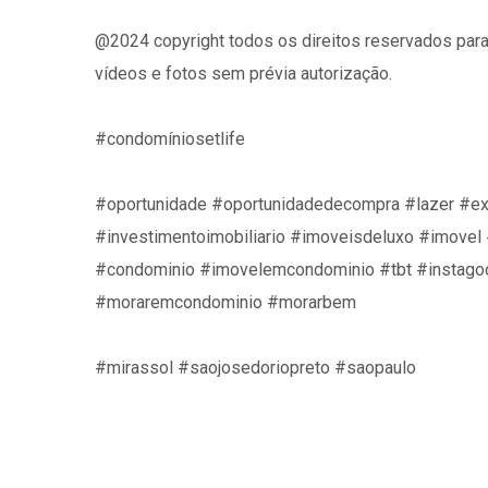
@2024 copyright todos os direitos reservados para 
vídeos e fotos sem prévia autorização.
#condomíniosetlife
#oportunidade #oportunidadedecompra #lazer #ex
#investimentoimobiliario #imoveisdeluxo #imovel
#condominio #imovelemcondominio #tbt #instagoo
#moraremcondominio #morarbem
#mirassol #saojosedoriopreto #saopaulo