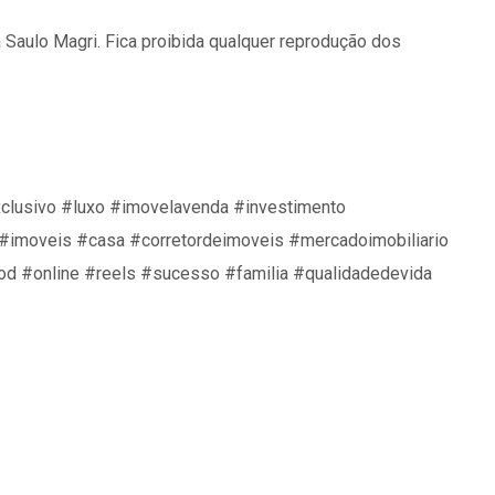
Saulo Magri. Fica proibida qualquer reprodução dos
clusivo #luxo #imovelavenda #investimento
 #imoveis #casa #corretordeimoveis #mercadoimobiliario
d #online #reels #sucesso #familia #qualidadedevida