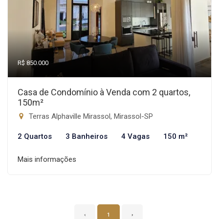
R$ 850.000
Casa de Condomínio à Venda com 2 quartos,
150m²
Terras Alphaville Mirassol, Mirassol-SP
2 Quartos
3 Banheiros
4 Vagas
150 m²
Mais informações
‹
1
›