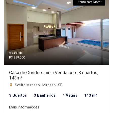
Pronto para Morar
A partir de:
R$ 999.000
Casa de Condomínio à Venda com 3 quartos,
143m²
Setlife Mirassol, Mirassol-SP
3 Quartos
3 Banheiros
4 Vagas
143 m²
Mais informações