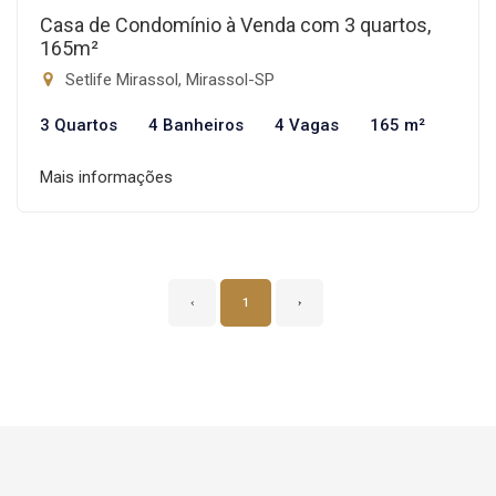
Casa de Condomínio à Venda com 3 quartos,
165m²
Setlife Mirassol, Mirassol-SP
3 Quartos
4 Banheiros
4 Vagas
165 m²
Mais informações
‹
1
›