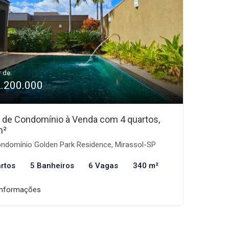
r de:
2.200.000
 de Condomínio à Venda com 4 quartos,
m²
ndomínio Golden Park Residence, Mirassol-SP
rtos
5 Banheiros
6 Vagas
340 m²
informações