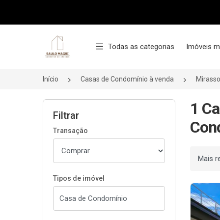
Página inicial
Todas as categorias
Imóveis m
Início
Casas de Condomínio à venda
Mirasso
1 Ca
Filtrar
Cond
Transação
Ordenar
Tipos de imóvel