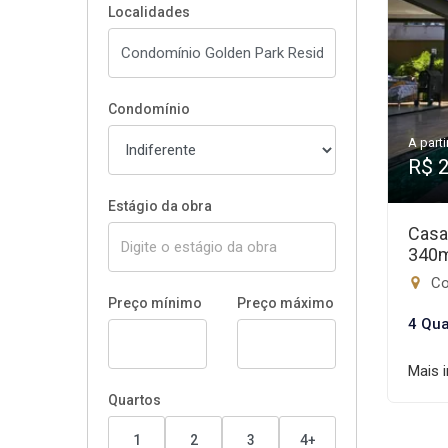
Localidades
Condomínio
A parti
R$ 
Estágio da obra
Casa
340
Co
Preço mínimo
Preço máximo
4 Qua
Mais 
Quartos
1
2
3
4+