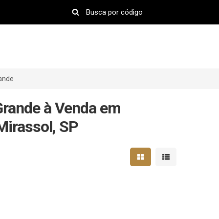
ande
Grande à Venda em
Mirassol, SP
Mostrar resultados em 
Mostrar resultad