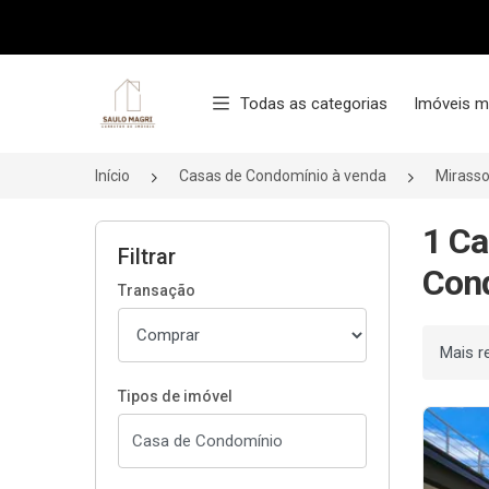
Página inicial
Todas as categorias
Imóveis m
Início
Casas de Condomínio à venda
Mirasso
1 Ca
Filtrar
Cond
Transação
Ordenar
Tipos de imóvel