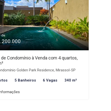
r de:
2.200.000
 de Condomínio à Venda com 4 quartos,
m²
ndomínio Golden Park Residence, Mirassol-SP
rtos
5 Banheiros
6 Vagas
340 m²
informações