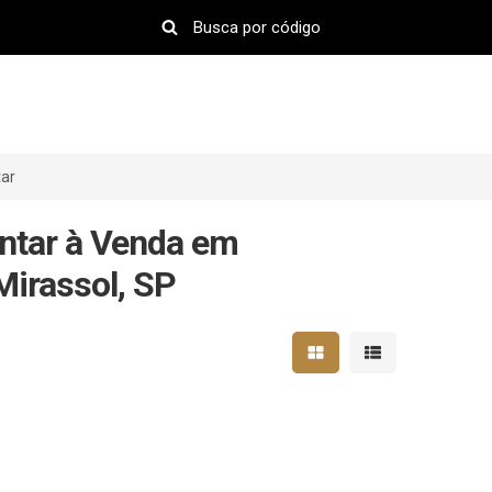
tar
ntar à Venda em
Mirassol, SP
Mostrar resultados em 
Mostrar resultad