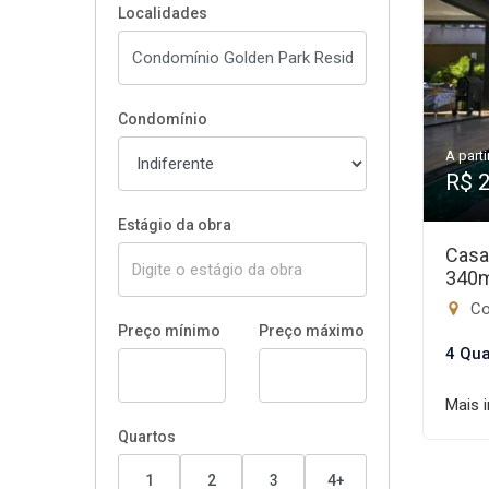
Localidades
Condomínio
A parti
R$ 
Estágio da obra
Casa
340
Co
Preço mínimo
Preço máximo
4 Qua
Mais 
Quartos
1
2
3
4+