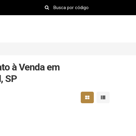
ato à Venda em
, SP
Mostrar resultados em 
Mostrar resultad