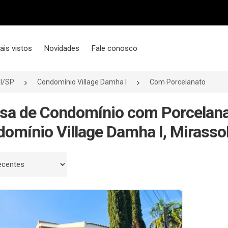
ais vistos
Novidades
Fale conosco
l/SP
Condomínio Village Damha I
Com Porcelanato
sa de Condomínio com Porcelan
omínio Village Damha I, Mirassol
 por