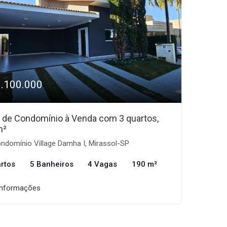
1.100.000
 de Condomínio à Venda com 3 quartos,
m²
ndomínio Village Damha I, Mirassol-SP
rtos
5 Banheiros
4 Vagas
190 m²
informações