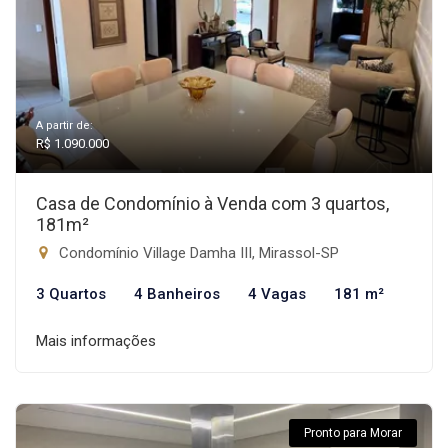
A partir de:
R$ 1.090.000
Casa de Condomínio à Venda com 3 quartos,
181m²
Condomínio Village Damha III, Mirassol-SP
3 Quartos
4 Banheiros
4 Vagas
181 m²
Mais informações
Pronto para Morar