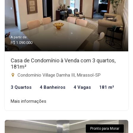
A partir de:
R$ 1.090.000
Casa de Condomínio à Venda com 3 quartos,
181m²
Condomínio Village Damha III, Mirassol-SP
3 Quartos
4 Banheiros
4 Vagas
181 m²
Mais informações
Pronto para Morar