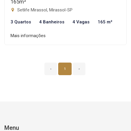
165m²
Setlife Mirassol, Mirassol-SP
3 Quartos
4 Banheiros
4 Vagas
165 m²
Mais informações
‹
1
›
Menu