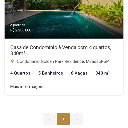
A partir de:
R$ 2.200.000
Casa de Condomínio à Venda com 4 quartos,
340m²
Condomínio Golden Park Residence, Mirassol-SP
4 Quartos
5 Banheiros
6 Vagas
340 m²
Mais informações
‹
1
›