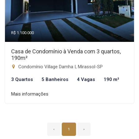
R$ 1.100.000
Casa de Condomínio à Venda com 3 quartos,
190m²
Condomínio Village Damha I, Mirassol-SP
3 Quartos
5 Banheiros
4 Vagas
190 m²
Mais informações
‹
1
›