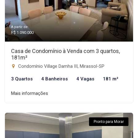
A partir de:
R$ 1.090.000
Casa de Condomínio à Venda com 3 quartos,
181m²
Condomínio Village Damha III, Mirassol-SP
3 Quartos
4 Banheiros
4 Vagas
181 m²
Mais informações
Pronto para Morar