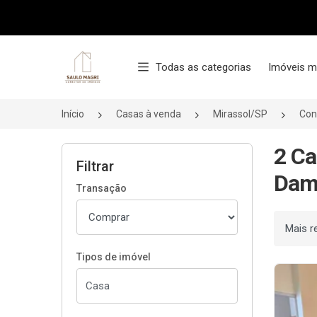
Página inicial
Todas as categorias
Imóveis m
Início
Casas à venda
Mirassol/SP
Con
2 Ca
Filtrar
Damh
Transação
Ordenar
Tipos de imóvel