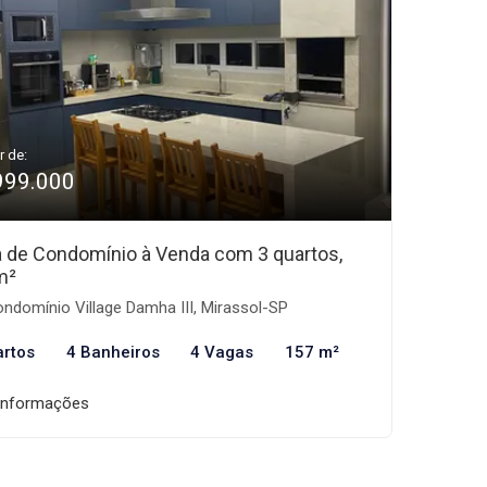
r de:
999.000
 de Condomínio à Venda com 3 quartos,
m²
ndomínio Village Damha III, Mirassol-SP
artos
4 Banheiros
4 Vagas
157 m²
informações