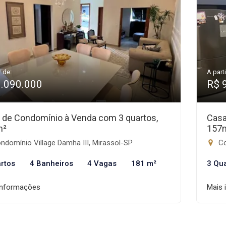
r de:
A parti
1.090.000
R$ 
 de Condomínio à Venda com 3 quartos,
Casa
m²
157
domínio Village Damha III, Mirassol-SP
Co
rtos
4 Banheiros
4 Vagas
181 m²
3 Qu
informações
Mais 