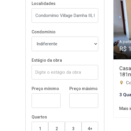
Localidades
Condomínio
A parti
R$ 
Estágio da obra
Casa
181
Con
Preço mínimo
Preço máximo
3 Qua
Mais 
Quartos
1
2
3
4+