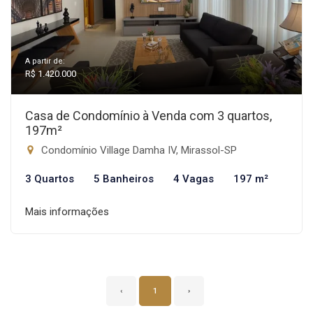
A partir de:
R$ 1.420.000
Casa de Condomínio à Venda com 3 quartos,
197m²
Condomínio Village Damha IV, Mirassol-SP
3 Quartos
5 Banheiros
4 Vagas
197 m²
Mais informações
‹
1
›