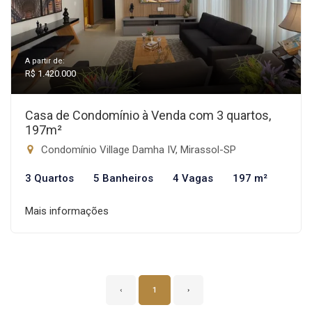
A partir de:
R$ 1.420.000
Casa de Condomínio à Venda com 3 quartos,
197m²
Condomínio Village Damha IV, Mirassol-SP
3 Quartos
5 Banheiros
4 Vagas
197 m²
Mais informações
‹
1
›