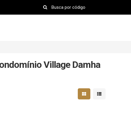
ondomínio Village Damha
Mostrar resultados em 
Mostrar resultad