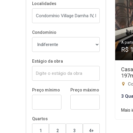
Localidades
Condomínio
A parti
R$ 
Estágio da obra
Casa
197
Co
Preço mínimo
Preço máximo
3 Qua
Mais 
Quartos
1
2
3
4+