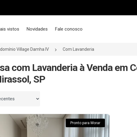
ais vistos
Novidades
Fale conosco
domínio Village Damha IV
Com Lavanderia
sa com Lavanderia à Venda em C
Mirassol, SP
 por
Pronto para Morar