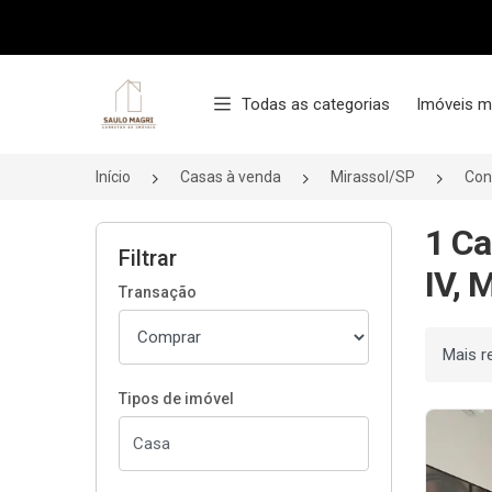
Página inicial
Todas as categorias
Imóveis m
Início
Casas à venda
Mirassol/SP
Con
1 Ca
Filtrar
IV, 
Transação
Ordenar
Tipos de imóvel