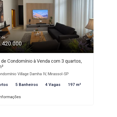
r de:
1.420.000
 de Condomínio à Venda com 3 quartos,
m²
ndomínio Village Damha IV, Mirassol-SP
rtos
5 Banheiros
4 Vagas
197 m²
informações