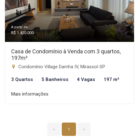
A partir de:
R$ 1.420.000
Casa de Condomínio à Venda com 3 quartos,
197m²
Condomínio Village Damha IV, Mirassol-SP
3 Quartos
5 Banheiros
4 Vagas
197 m²
Mais informações
‹
1
›