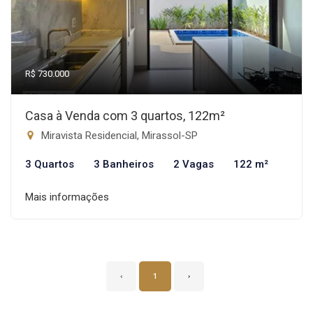
R$ 730.000
Casa à Venda com 3 quartos, 122m²
Miravista Residencial, Mirassol-SP
3 Quartos
3 Banheiros
2 Vagas
122 m²
Mais informações
‹
1
›