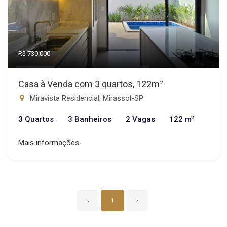
R$ 730.000
Casa à Venda com 3 quartos, 122m²
Miravista Residencial, Mirassol-SP
3 Quartos
3 Banheiros
2 Vagas
122 m²
Mais informações
‹
1
›