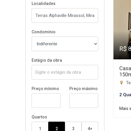
Localidades
Condomínio
R$ 
Estágio da obra
Casa
150
Ter
Preço mínimo
Preço máximo
2 Qua
Mais 
Quartos
1
2
3
4+