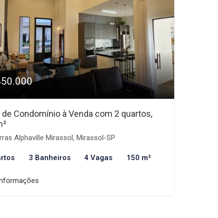
850.000
 de Condomínio à Venda com 2 quartos,
m²
ras Alphaville Mirassol, Mirassol-SP
rtos
3 Banheiros
4 Vagas
150 m²
informações