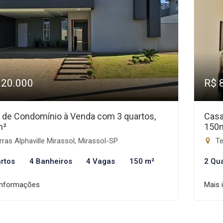
920.000
R$ 
 de Condomínio à Venda com 3 quartos,
Casa
m²
150
ras Alphaville Mirassol, Mirassol-SP
Te
rtos
4 Banheiros
4 Vagas
150 m²
2 Qu
informações
Mais 