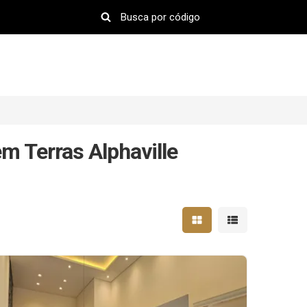
m Terras Alphaville
Mostrar resultados em 
Mostrar resultad