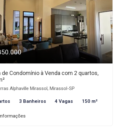
850.000
 de Condomínio à Venda com 2 quartos,
m²
rras Alphaville Mirassol, Mirassol-SP
artos
3 Banheiros
4 Vagas
150 m²
informações