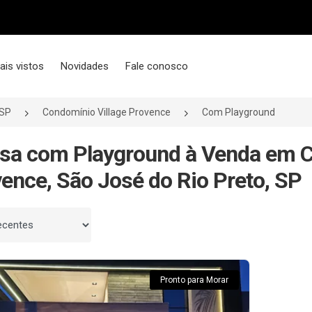
ais vistos
Novidades
Fale conosco
/SP
Condomínio Village Provence
Com Playground
sa com Playground à Venda em C
ence, São José do Rio Preto, SP
 por
Pronto para Morar