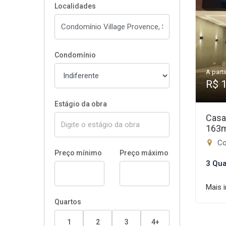
Localidades
Condomínio
A parti
R$ 
Estágio da obra
Casa
163
Con
Preço mínimo
Preço máximo
3 Qua
Mais 
Quartos
1
2
3
4+