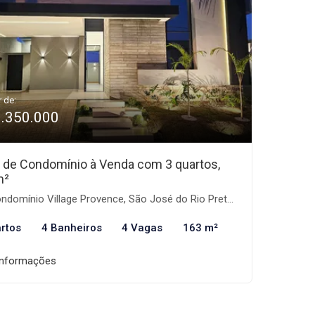
r de:
1.350.000
 de Condomínio à Venda com 3 quartos,
m²
domínio Village Provence, São José do Rio Preto-SP
rtos
4 Banheiros
4 Vagas
163 m²
informações