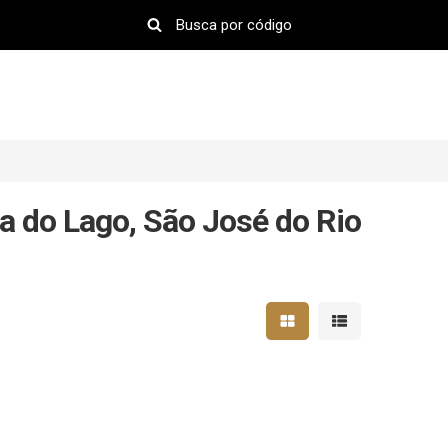
 do Lago, São José do Rio
Mostrar resultados em 
Mostrar resultad