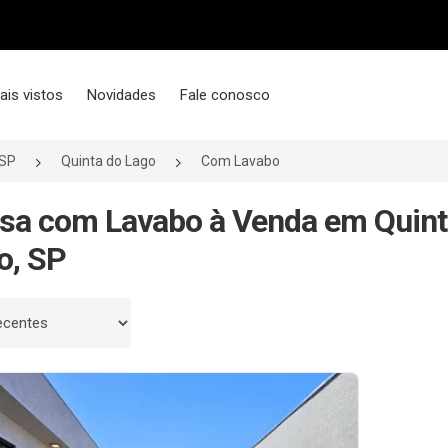
ais vistos
Novidades
Fale conosco
/SP
Quinta do Lago
Com Lavabo
sa com Lavabo à Venda em Quinta
o, SP
 por