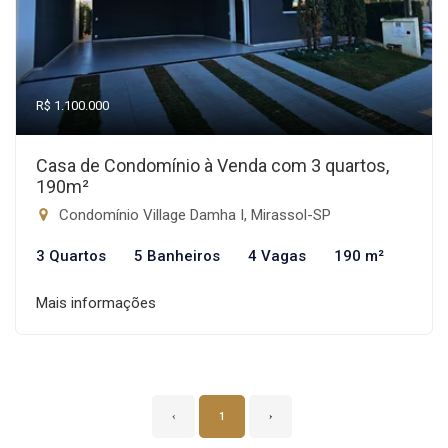
R$ 1.100.000
Casa de Condomínio à Venda com 3 quartos,
190m²
Condomínio Village Damha I, Mirassol-SP
3 Quartos
5 Banheiros
4 Vagas
190 m²
Mais informações
‹
1
›