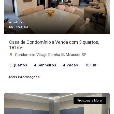
A partir de:
R$ 1.090.000
Casa de Condomínio à Venda com 3 quartos,
181m²
Condomínio Village Damha III, Mirassol-SP
3 Quartos
4 Banheiros
4 Vagas
181 m²
Mais informações
Pronto para Morar