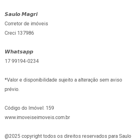
𝙎𝙖𝙪𝙡𝙤 𝙈𝙖𝙜𝙧𝙞
Corretor de imóveis
Creci 137986
𝙒𝙝𝙖𝙩𝙨𝙖𝙥𝙥
17 99194-0234
*Valor e disponibilidade sujeito a alteração sem aviso
prévio.
Código do Imóvel: 159
www.imoveiseimoveis.com.br
@2025 copyright todos os direitos reservados para Saulo