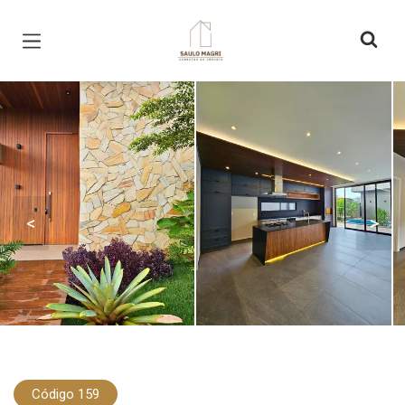
Página inicial
<
>
Código 159