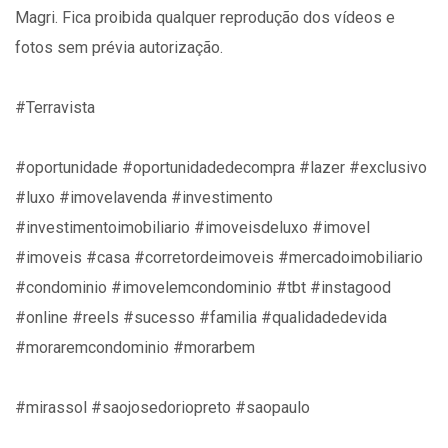
Magri. Fica proibida qualquer reprodução dos vídeos e
fotos sem prévia autorização.
#Terravista
#oportunidade #oportunidadedecompra #lazer #exclusivo
#luxo #imovelavenda #investimento
#investimentoimobiliario #imoveisdeluxo #imovel
#imoveis #casa #corretordeimoveis #mercadoimobiliario
#condominio #imovelemcondominio #tbt #instagood
#online #reels #sucesso #familia #qualidadedevida
#moraremcondominio #morarbem
#mirassol #saojosedoriopreto #saopaulo