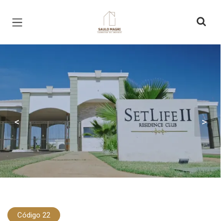
Página inicial
<
>
Código 22