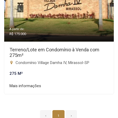
A partir de:
R$ 175.000
Terreno/Lote em Condomínio à Venda com
275m²
Condomínio Village Damha IV, Mirassol-SP
275 M²
Mais informações
‹
1
›