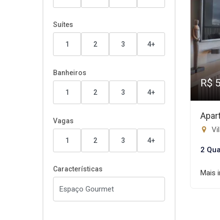
Suítes
1
2
3
4+
Banheiros
R$ 
1
2
3
4+
Apar
Vagas
Vi
1
2
3
4+
2 Qua
Características
Mais 