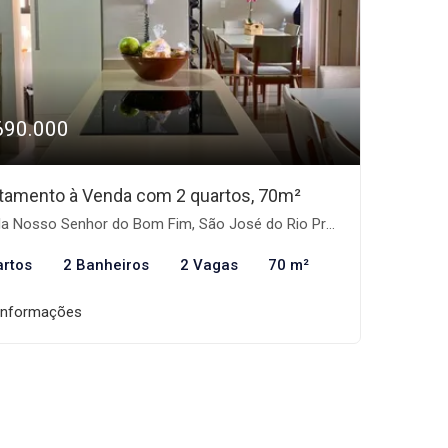
690.000
tamento à Venda com 2 quartos, 70m²
la Nosso Senhor do Bom Fim, São José do Rio Preto-SP
artos
2 Banheiros
2 Vagas
70 m²
informações