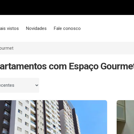
ais vistos
Novidades
Fale conosco
ourmet
partamentos com Espaço Gourmet
 por