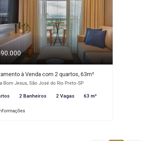
590.000
tamento à Venda com 2 quartos, 63m²
la Bom Jesus, São José do Rio Preto-SP
rtos
2 Banheiros
2 Vagas
63 m²
informações