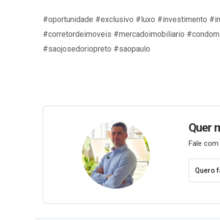
#oportunidade #exclusivo #luxo #investimento #i
#corretordeimoveis #mercadoimobiliario #condomi
#saojosedoriopreto #saopaulo
Quer 
Fale com 
Quero f