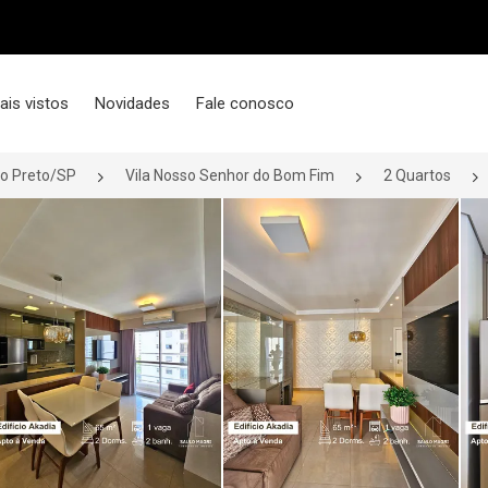
ais vistos
Novidades
Fale conosco
io Preto/SP
Vila Nosso Senhor do Bom Fim
2 Quartos