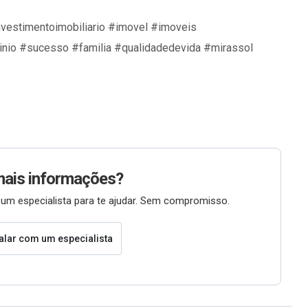
nvestimentoimobiliario #imovel #imoveis
nio #sucesso #familia #qualidadedevida #mirassol
mais informações?
um especialista para te ajudar. Sem compromisso.
alar com um especialista