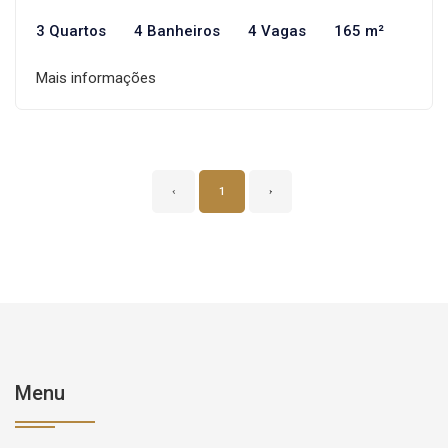
3 Quartos
4 Banheiros
4 Vagas
165 m²
Mais informações
‹
1
›
Menu