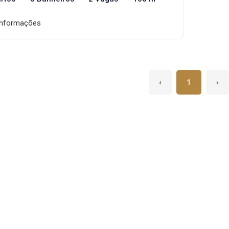
informações
‹
1
›