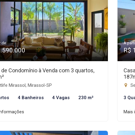
r de:
A parti
1.590.000
R$ 
 de Condomínio à Venda com 3 quartos,
Casa
m²
187
life Mirassol, Mirassol-SP
Se
rtos
4 Banheiros
4 Vagas
230 m²
3 Qu
informações
Mais 