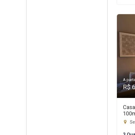
A parti
R$ 
Casa
100
Set
3 Qua