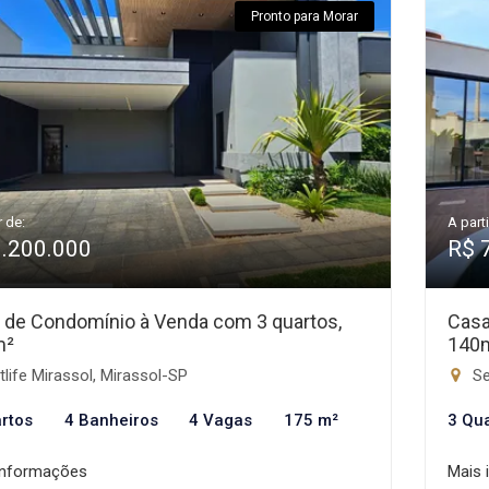
Pronto para Morar
r de:
A parti
1.200.000
R$ 
 de Condomínio à Venda com 3 quartos,
Casa
m²
140
life Mirassol, Mirassol-SP
Se
rtos
4 Banheiros
4 Vagas
175 m²
3 Qu
informações
Mais 