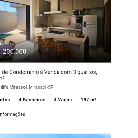
r de:
1.200.000
 de Condomínio à Venda com 3 quartos,
m²
tlife Mirassol, Mirassol-SP
artos
4 Banheiros
4 Vagas
187 m²
informações