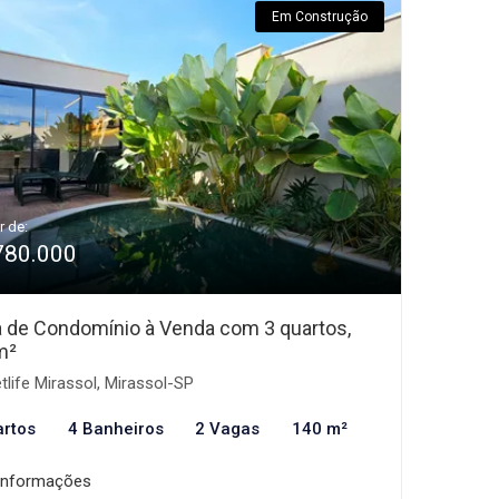
Em Construção
r de:
780.000
 de Condomínio à Venda com 3 quartos,
m²
tlife Mirassol, Mirassol-SP
artos
4 Banheiros
2 Vagas
140 m²
informações