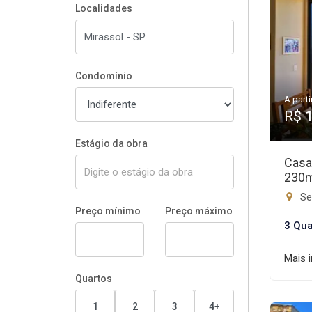
Localidades
Condomínio
A parti
R$ 
Estágio da obra
Casa
230
Set
Preço mínimo
Preço máximo
3 Qua
Mais 
Quartos
1
2
3
4+