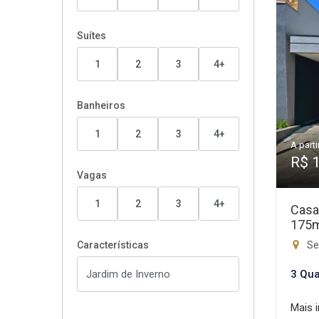
Suítes
1
2
3
4+
Banheiros
1
2
3
4+
A parti
R$ 
Vagas
1
2
3
4+
Casa
175
Set
Características
3 Qua
Mais 