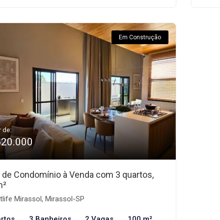
Em Construção
r de:
620.000
 de Condomínio à Venda com 3 quartos,
m²
life Mirassol, Mirassol-SP
rtos
3 Banheiros
2 Vagas
100 m²