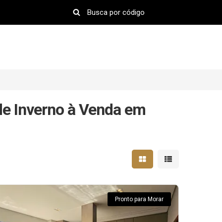
e Inverno à Venda em
Mostrar resultados em 
Mostrar resultad
Pronto para Morar