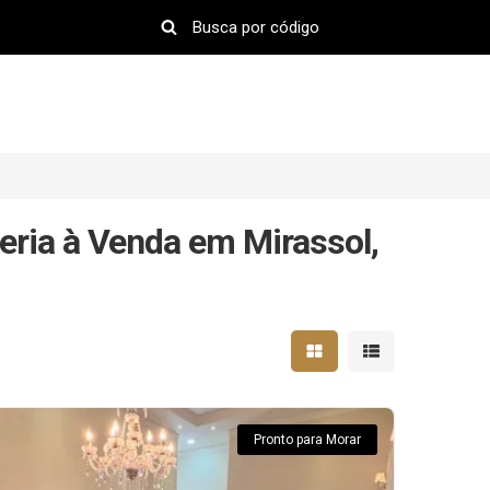
ria à Venda em Mirassol,
Mostrar resultados em 
Mostrar resultad
Pronto para Morar