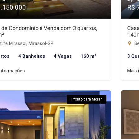
1.150.000
R$ 
 de Condomínio à Venda com 3 quartos,
Casa
m²
140
life Mirassol, Mirassol-SP
Se
rtos
4 Banheiros
4 Vagas
160 m²
3 Qu
informações
Mais 
Pronto para Morar