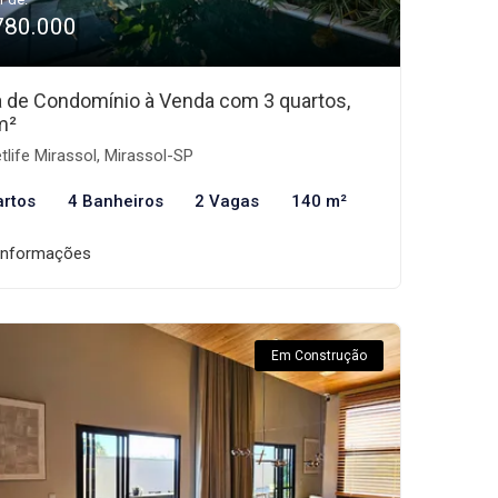
780.000
 de Condomínio à Venda com 3 quartos,
m²
tlife Mirassol, Mirassol-SP
artos
4 Banheiros
2 Vagas
140 m²
informações
Em Construção