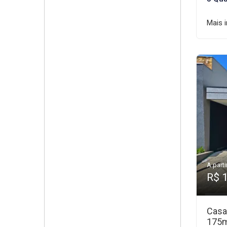
Mais 
A parti
R$ 
Casa
175