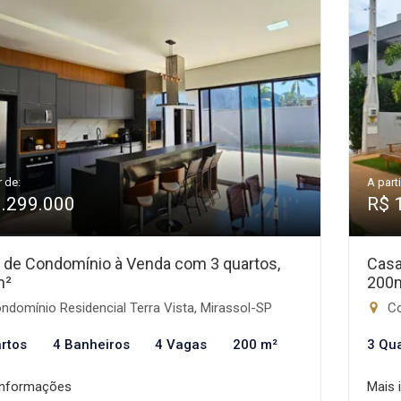
r de:
A parti
1.299.000
R$ 
 de Condomínio à Venda com 3 quartos,
Casa
m²
200
domínio Residencial Terra Vista, Mirassol-SP
Co
rtos
4 Banheiros
4 Vagas
200 m²
3 Qu
informações
Mais 