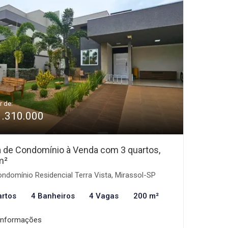
r de:
1.310.000
 de Condomínio à Venda com 3 quartos,
m²
ndomínio Residencial Terra Vista, Mirassol-SP
artos
4 Banheiros
4 Vagas
200 m²
informações