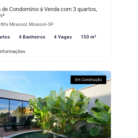
 de Condomínio à Venda com 3 quartos,
m²
tlife Mirassol, Mirassol-SP
artos
4 Banheiros
4 Vagas
150 m²
informações
Em Construção
r de: