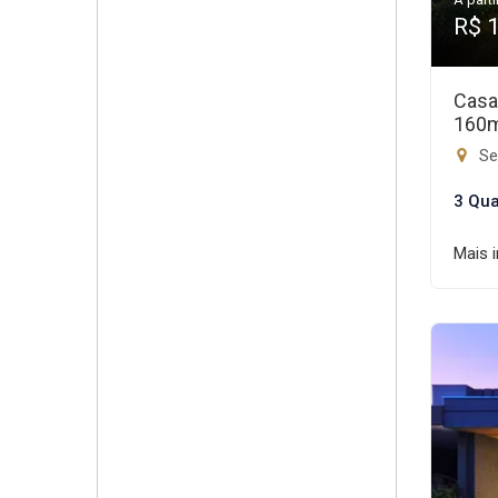
R$ 
Casa
160
Set
3 Qua
Mais 