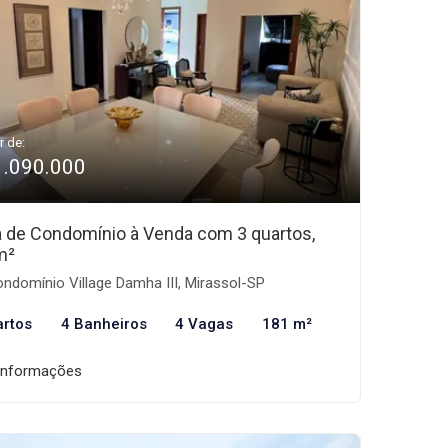
r de:
1.090.000
 de Condomínio à Venda com 3 quartos,
m²
ndomínio Village Damha III, Mirassol-SP
artos
4 Banheiros
4 Vagas
181 m²
informações