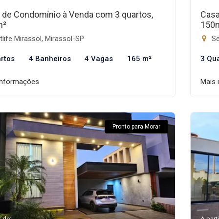
 de Condomínio à Venda com 3 quartos,
Casa
m²
150
life Mirassol, Mirassol-SP
Se
rtos
4 Banheiros
4 Vagas
165 m²
3 Qu
informações
Mais 
Pronto para Morar
r de:
A parti