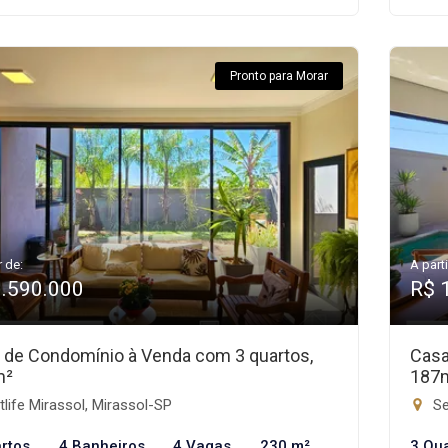
Pronto para Morar
r de:
A parti
1.590.000
R$ 
 de Condomínio à Venda com 3 quartos,
Casa
m²
187
life Mirassol, Mirassol-SP
Se
rtos
4 Banheiros
4 Vagas
230 m²
3 Qu