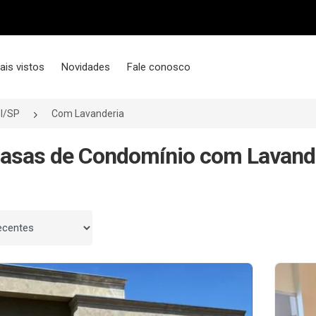
ais vistos
Novidades
Fale conosco
l/SP
Com Lavanderia
asas de Condomínio com Lavande
 por