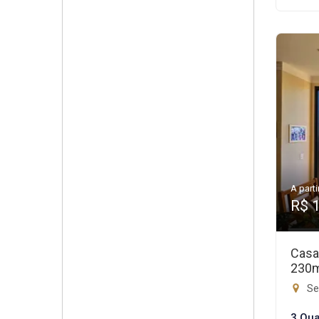
A parti
R$ 
Casa
230
Set
3 Qua