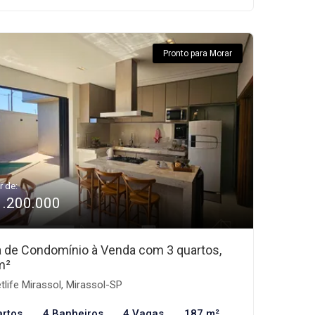
Pronto para Morar
r de:
1.200.000
 de Condomínio à Venda com 3 quartos,
m²
tlife Mirassol, Mirassol-SP
artos
4 Banheiros
4 Vagas
187 m²