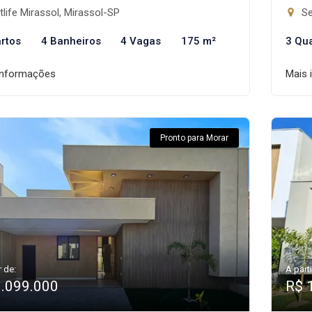
life Mirassol, Mirassol-SP
Se
rtos
4 Banheiros
4 Vagas
175 m²
3 Qu
informações
Mais 
Pronto para Morar
r de:
A parti
1.099.000
R$ 