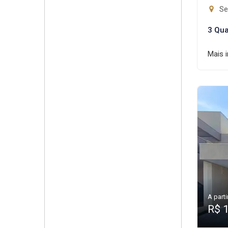
Set
3 Qua
Mais 
A parti
R$ 