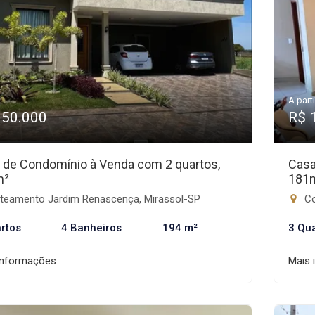
A parti
950.000
R$ 
 de Condomínio à Venda com 2 quartos,
Casa
m²
181
teamento Jardim Renascença, Mirassol-SP
Co
rtos
4 Banheiros
194 m²
3 Qu
informações
Mais 