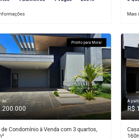
informações
Mais 
Pronto para Morar
r de:
A parti
1.200.000
R$ 
 de Condomínio à Venda com 3 quartos,
Casa
m²
160