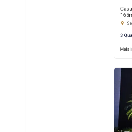
Casa
165
Set
3 Qua
Mais 
A parti