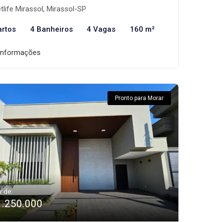
tlife Mirassol, Mirassol-SP
artos
4 Banheiros
4 Vagas
160 m²
informações
Pronto para Morar
r de:
1.250.000