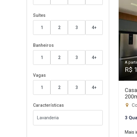
Suítes
1
2
3
4+
Banheiros
1
2
3
4+
A parti
R$ 
Vagas
1
2
3
4+
Casa
200
Con
Características
3 Qua
Mais 