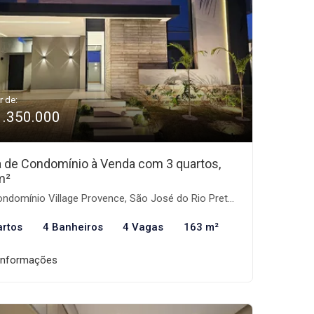
r de:
1.350.000
 de Condomínio à Venda com 3 quartos,
m²
ndomínio Village Provence, São José do Rio Preto-SP
artos
4 Banheiros
4 Vagas
163 m²
informações