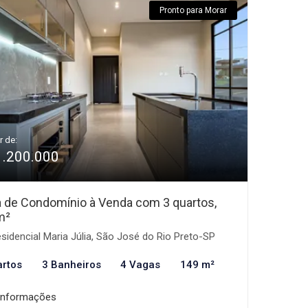
Pronto para Morar
r de:
1.200.000
 de Condomínio à Venda com 3 quartos,
m²
sidencial Maria Júlia, São José do Rio Preto-SP
artos
3 Banheiros
4 Vagas
149 m²
informações