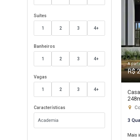
Suítes
1
2
3
4+
Banheiros
1
2
3
4+
A parti
R$ 
Vagas
1
2
3
4+
Casa
248
Con
Características
3 Qua
Mais 