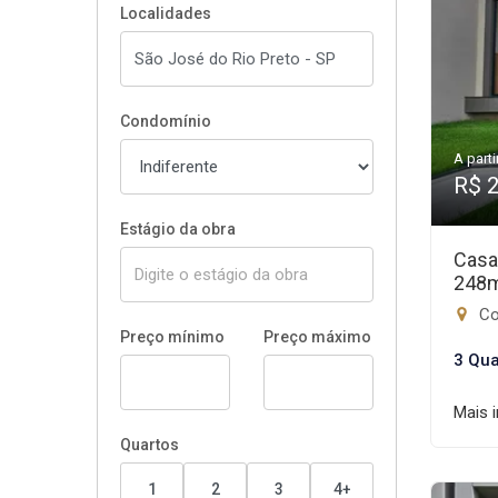
Localidades
Condomínio
A parti
R$ 
Estágio da obra
Casa
248
Con
Preço mínimo
Preço máximo
3 Qua
Mais 
Quartos
1
2
3
4+