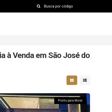
a à Venda em São José do
Mostrar resultados em 
Mostrar resultad
Pronto para Morar