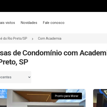
ais vistos
Novidades
Fale conosco
é do Rio Preto/SP
Com Academia
sas de Condomínio com Academi
Preto, SP
 por
Pronto para Morar