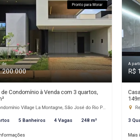
Pronto para Morar
r de:
A parti
2.200.000
R$ 
 de Condomínio à Venda com 3 quartos,
Casa
m²
149
domínio Village La Montagne, São José do Rio Preto-SP
Re
rtos
5 Banheiros
4 Vagas
248 m²
3 Qu
informações
Mais 