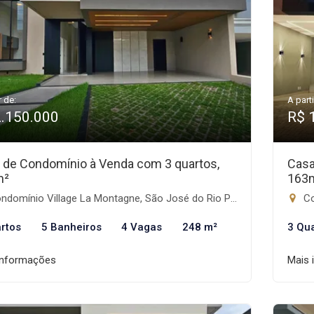
r de:
A parti
2.150.000
R$ 
 de Condomínio à Venda com 3 quartos,
Casa
m²
163
domínio Village La Montagne, São José do Rio Preto-SP
Co
rtos
5 Banheiros
4 Vagas
248 m²
3 Qu
informações
Mais 