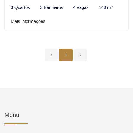
3 Quartos
3 Banheiros
4 Vagas
149 m²
Mais informações
‹
1
›
Menu