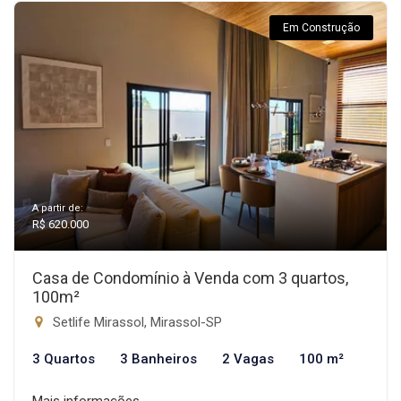
Em Construção
A partir de:
R$ 620.000
Casa de Condomínio à Venda com 3 quartos,
100m²
Setlife Mirassol, Mirassol-SP
3 Quartos
3 Banheiros
2 Vagas
100 m²