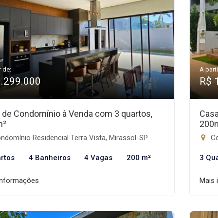
r de:
A parti
1.299.000
R$ 
 de Condomínio à Venda com 3 quartos,
Casa
m²
200
domínio Residencial Terra Vista, Mirassol-SP
Co
rtos
4 Banheiros
4 Vagas
200 m²
3 Qu
informações
Mais 