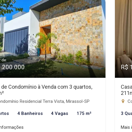
r de:
1.200.000
R$ 
 de Condomínio à Venda com 3 quartos,
Casa
m²
211
domínio Residencial Terra Vista, Mirassol-SP
Co
rtos
4 Banheiros
4 Vagas
175 m²
3 Qu
informações
Mais 