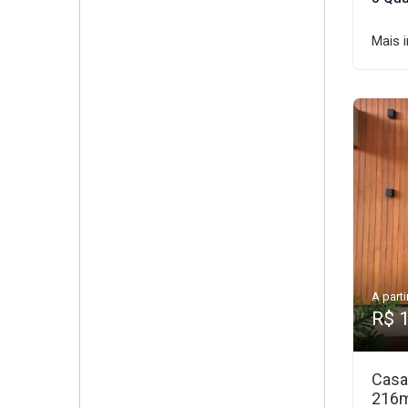
Mais 
A parti
R$ 
Casa
216