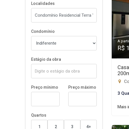
Localidades
Condomínio
A parti
R$ 
Estágio da obra
Casa
200
Con
Preço mínimo
Preço máximo
3 Qua
Mais 
Quartos
1
2
3
4+