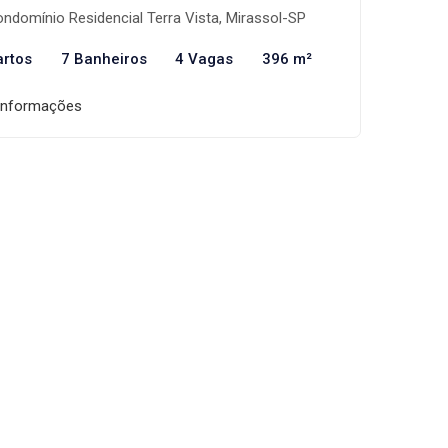
ndomínio Residencial Terra Vista, Mirassol-SP
artos
7 Banheiros
4 Vagas
396 m²
informações