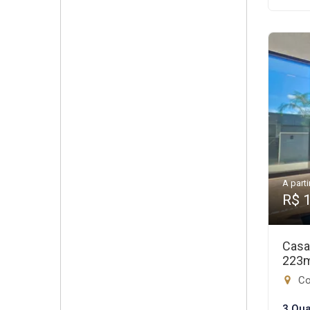
A parti
R$ 
Casa
223
Con
3 Qua