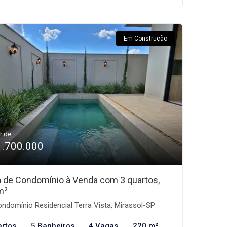
Em Construção
r de:
1.700.000
 de Condomínio à Venda com 3 quartos,
m²
ndomínio Residencial Terra Vista, Mirassol-SP
artos
5 Banheiros
4 Vagas
220 m²