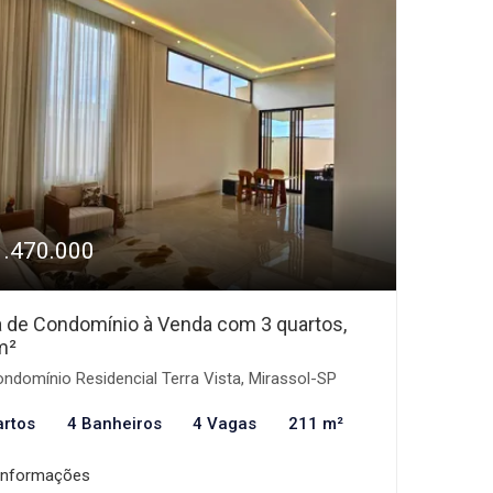
1.470.000
 de Condomínio à Venda com 3 quartos,
m²
ndomínio Residencial Terra Vista, Mirassol-SP
artos
4 Banheiros
4 Vagas
211 m²
informações