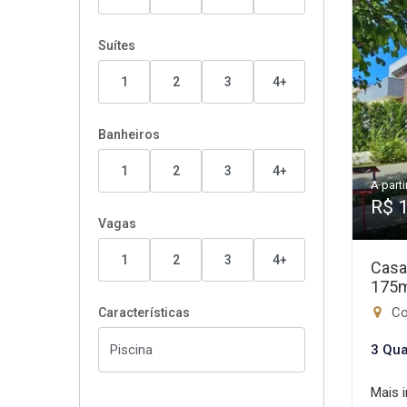
Suítes
1
2
3
4+
Banheiros
1
2
3
4+
A parti
R$ 
Vagas
1
2
3
4+
Casa
175
Con
Características
3 Qua
Mais 