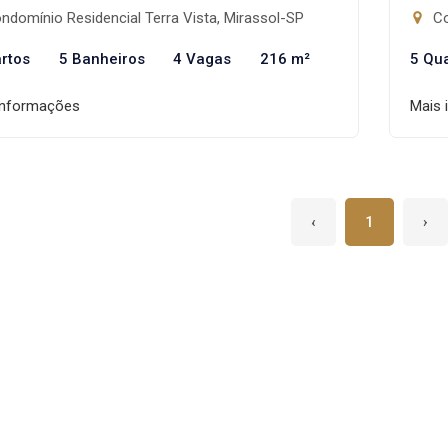
domínio Residencial Terra Vista, Mirassol-SP
Co
rtos
5 Banheiros
4 Vagas
216 m²
5 Qu
informações
Mais 
‹
1
›