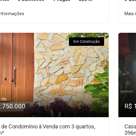
informações
Mais 
Em Construção
r de:
1.750.000
R$ 
 de Condomínio à Venda com 3 quartos,
Casa
m²
396