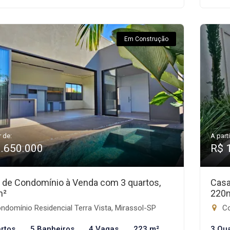
Em Construção
r de:
A parti
1.650.000
R$ 
 de Condomínio à Venda com 3 quartos,
Casa
m²
220
domínio Residencial Terra Vista, Mirassol-SP
Co
rtos
5 Banheiros
4 Vagas
223 m²
3 Qu