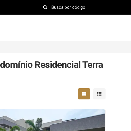
domínio Residencial Terra
Mostrar resultados em 
Mostrar resultad