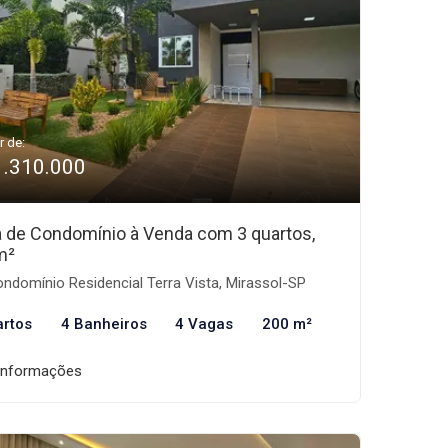
r de:
1.310.000
 de Condomínio à Venda com 3 quartos,
m²
ndomínio Residencial Terra Vista, Mirassol-SP
artos
4 Banheiros
4 Vagas
200 m²
informações