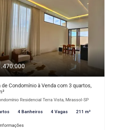
1.470.000
 de Condomínio à Venda com 3 quartos,
m²
ndomínio Residencial Terra Vista, Mirassol-SP
artos
4 Banheiros
4 Vagas
211 m²
informações