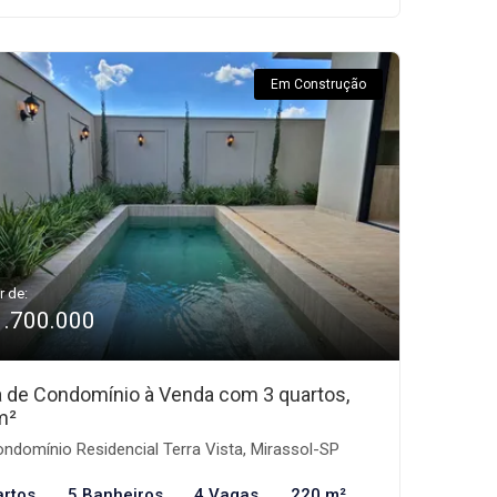
Em Construção
r de:
1.700.000
 de Condomínio à Venda com 3 quartos,
m²
ndomínio Residencial Terra Vista, Mirassol-SP
artos
5 Banheiros
4 Vagas
220 m²