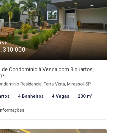
r de:
1.310.000
 de Condomínio à Venda com 3 quartos,
m²
ndomínio Residencial Terra Vista, Mirassol-SP
artos
4 Banheiros
4 Vagas
200 m²
informações