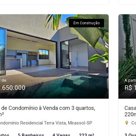
Em Construção
r de:
A parti
1.650.000
R$ 
 de Condomínio à Venda com 3 quartos,
Casa
m²
220
domínio Residencial Terra Vista, Mirassol-SP
Co
rtos
5 Banheiros
4 Vagas
223 m²
3 Qu