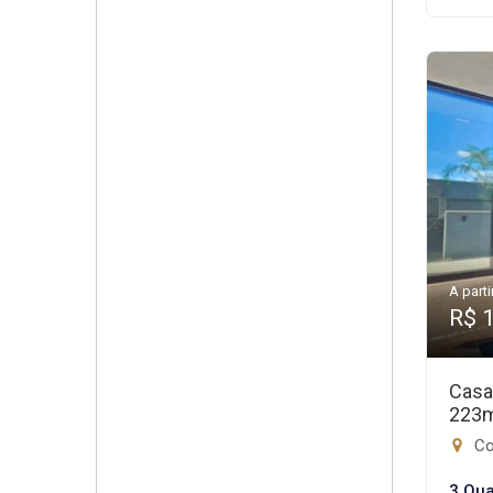
A parti
R$ 
Casa
223
Con
3 Qua