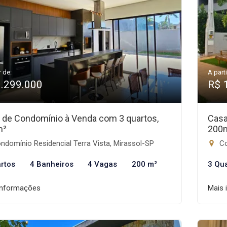
r de:
A parti
1.299.000
R$ 
 de Condomínio à Venda com 3 quartos,
Casa
m²
200
domínio Residencial Terra Vista, Mirassol-SP
Co
rtos
4 Banheiros
4 Vagas
200 m²
3 Qu
informações
Mais 