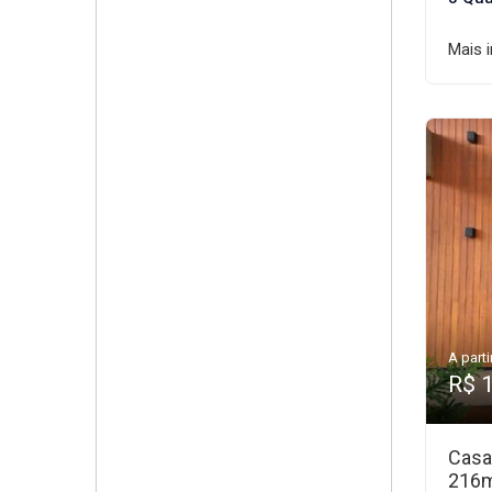
Mais 
A parti
R$ 
Casa
216