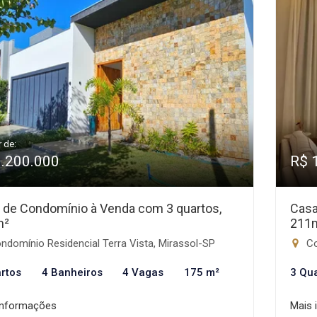
r de:
1.200.000
R$ 
 de Condomínio à Venda com 3 quartos,
Casa
m²
211
domínio Residencial Terra Vista, Mirassol-SP
Co
rtos
4 Banheiros
4 Vagas
175 m²
3 Qu
informações
Mais 