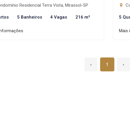
domínio Residencial Terra Vista, Mirassol-SP
Co
rtos
5 Banheiros
4 Vagas
216 m²
5 Qu
informações
Mais 
‹
1
›