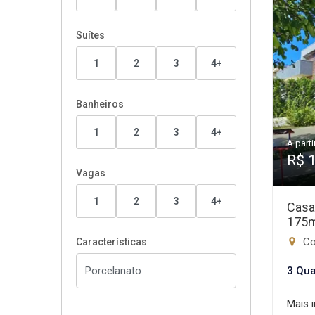
Suítes
1
2
3
4+
Banheiros
1
2
3
4+
A parti
R$ 
Vagas
1
2
3
4+
Casa
175
Con
Características
3 Qua
Mais 