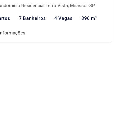
ndomínio Residencial Terra Vista, Mirassol-SP
artos
7 Banheiros
4 Vagas
396 m²
informações