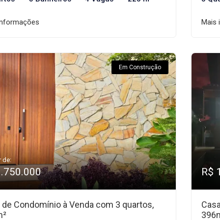
informações
Mais 
Em Construção
r de:
1.750.000
R$ 
 de Condomínio à Venda com 3 quartos,
Casa
m²
396