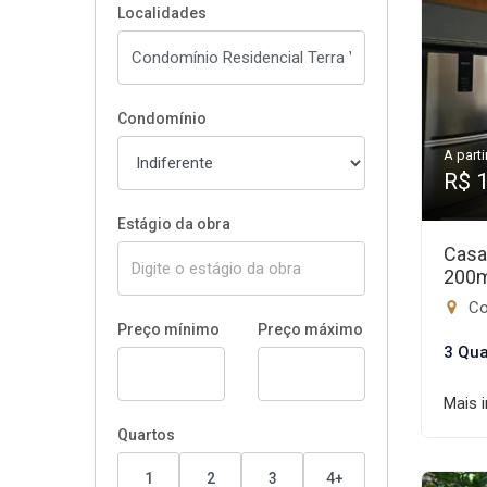
Localidades
Condomínio
A parti
R$ 
Estágio da obra
Casa
200
Con
Preço mínimo
Preço máximo
3 Qua
Mais 
Quartos
1
2
3
4+