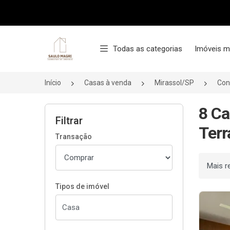
Página inicial
Todas as categorias
Imóveis m
Início
Casas à venda
Mirassol/SP
Con
8 Ca
Filtrar
Terr
Transação
Ordenar
Tipos de imóvel