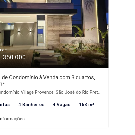
r de:
1.350.000
 de Condomínio à Venda com 3 quartos,
m²
ndomínio Village Provence, São José do Rio Preto-SP
artos
4 Banheiros
4 Vagas
163 m²
informações