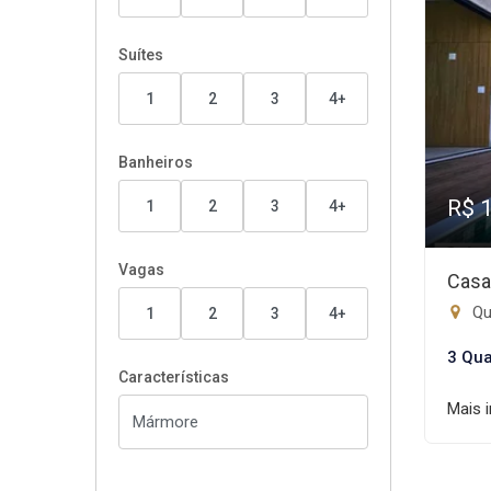
Suítes
1
2
3
4+
Banheiros
R$ 
1
2
3
4+
Vagas
Casa
Qu
1
2
3
4+
3 Qua
Características
Mais 