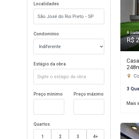
Localidades
A parti
Condomínio
R$ 
Casa
Estágio da obra
248
Con
3 Qua
Preço mínimo
Preço máximo
Mais 
Quartos
1
2
3
4+