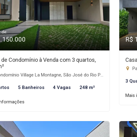
r de:
2.150.000
R$ 
 de Condomínio à Venda com 3 quartos,
Casa
m²
Par
domínio Village La Montagne, São José do Rio Preto-SP
3 Qu
rtos
5 Banheiros
4 Vagas
248 m²
Mais 
informações