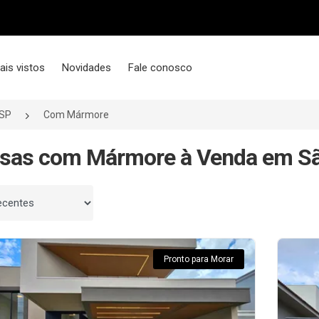
ais vistos
Novidades
Fale conosco
/SP
Com Mármore
sas com Mármore à Venda em São
 por
Pronto para Morar