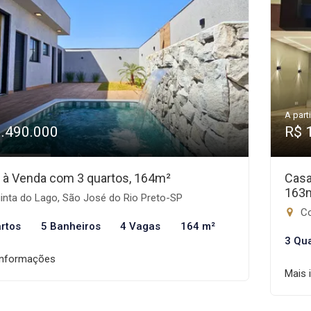
A parti
1.490.000
R$ 
 à Venda com 3 quartos, 164m²
Casa
163
inta do Lago, São José do Rio Preto-SP
Co
rtos
5 Banheiros
4 Vagas
164 m²
3 Qu
informações
Mais 