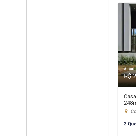
A parti
R$ 
Casa
248
Con
3 Qua