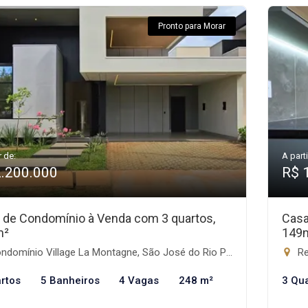
Pronto para Morar
r de:
A parti
2.200.000
R$ 
 de Condomínio à Venda com 3 quartos,
Casa
m²
149
domínio Village La Montagne, São José do Rio Preto-SP
Re
rtos
5 Banheiros
4 Vagas
248 m²
3 Qu