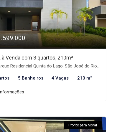
1.599.000
 à Venda com 3 quartos, 210m²
que Residencial Quinta do Lago, São José do Rio Preto-SP
artos
5 Banheiros
4 Vagas
210 m²
informações
Pronto para Morar