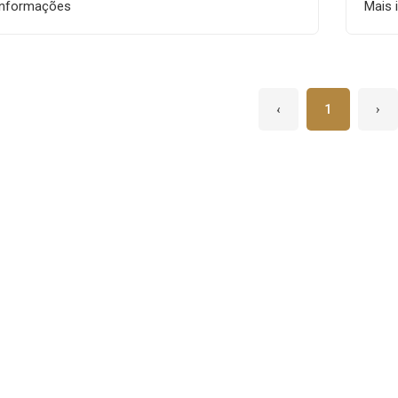
informações
Mais 
‹
1
›