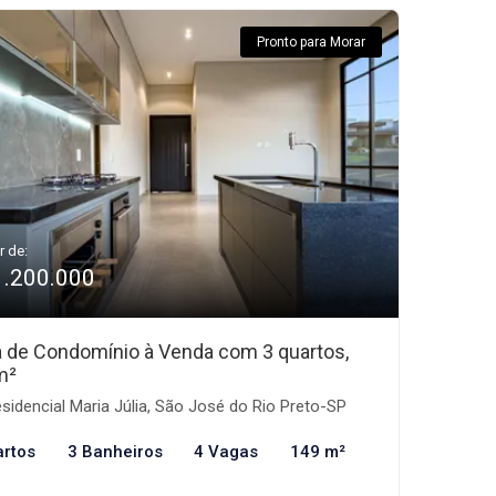
Pronto para Morar
r de:
1.200.000
 de Condomínio à Venda com 3 quartos,
m²
sidencial Maria Júlia, São José do Rio Preto-SP
artos
3 Banheiros
4 Vagas
149 m²