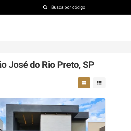
 José do Rio Preto, SP
Mostrar resultados em 
Mostrar resultad