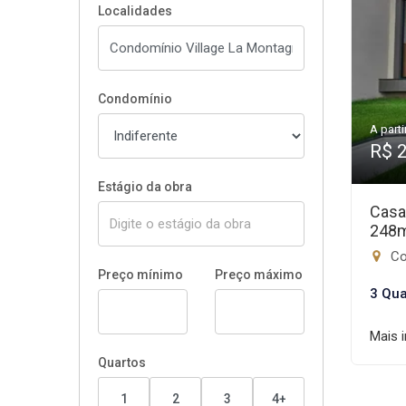
Localidades
Condomínio
A parti
R$ 
Estágio da obra
Casa
248
Con
Preço mínimo
Preço máximo
3 Qua
Mais 
Quartos
1
2
3
4+