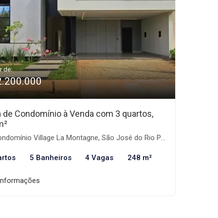
r de:
2.200.000
 de Condomínio à Venda com 3 quartos,
m²
domínio Village La Montagne, São José do Rio Preto-SP
artos
5 Banheiros
4 Vagas
248 m²
informações