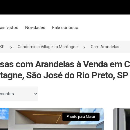
ais vistos
Novidades
Fale conosco
/SP
Condomínio Village La Montagne
Com Arandelas
sas com Arandelas à Venda em C
agne, São José do Rio Preto, SP
 por
Pronto para Morar