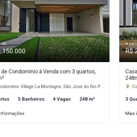
r de:
A parti
2.150.000
R$ 
 de Condomínio à Venda com 3 quartos,
Casa
m²
248
domínio Village La Montagne, São José do Rio Preto-SP
Con
rtos
5 Banheiros
4 Vagas
248 m²
3 Qu
informações
Mais 