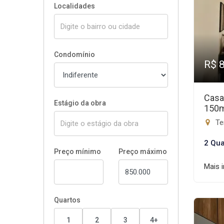
Localidades
Condomínio
R$ 
Casa
Estágio da obra
150
Ter
2 Qua
Preço mínimo
Preço máximo
Mais 
Quartos
1
2
3
4+