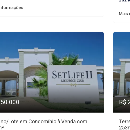
282 
informações
Mais 
250.000
R$ 
eno/Lote em Condomínio à Venda com
Terr
m²
253