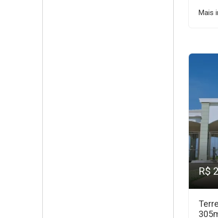
Mais 
R$ 
Terr
305