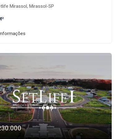
tlife Mirassol, Mirassol-SP
M²
informações
230.000