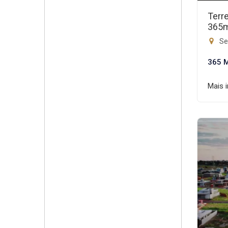
Terr
365
Set
365 
Mais 