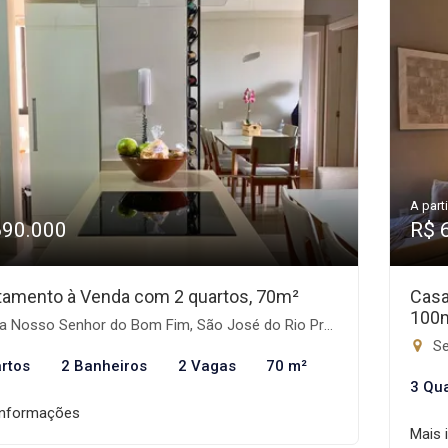
A parti
690.000
R$ 
tamento à Venda com 2 quartos, 70m²
Casa
100
a Nosso Senhor do Bom Fim, São José do Rio Preto-SP
Se
rtos
2 Banheiros
2 Vagas
70 m²
3 Qu
informações
Mais 