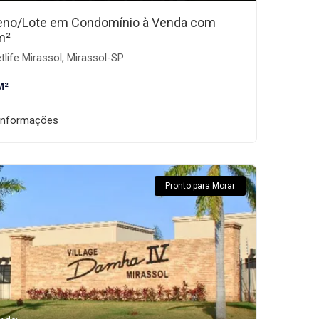
eno/Lote em Condomínio à Venda com
m²
tlife Mirassol, Mirassol-SP
M²
informações
Pronto para Morar