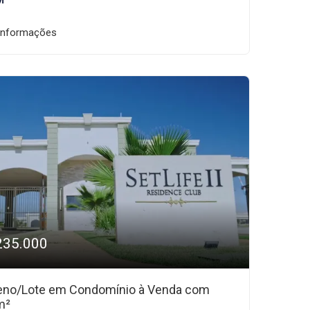
M²
informações
235.000
eno/Lote em Condomínio à Venda com
m²