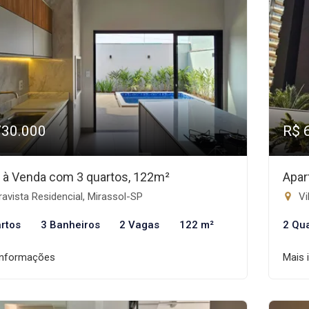
730.000
R$ 
 à Venda com 3 quartos, 122m²
Apar
avista Residencial, Mirassol-SP
Vi
rtos
3 Banheiros
2 Vagas
122 m²
2 Qu
informações
Mais 