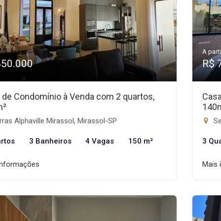
A parti
850.000
R$ 
 de Condomínio à Venda com 2 quartos,
Casa
m²
140
ras Alphaville Mirassol, Mirassol-SP
Se
rtos
3 Banheiros
4 Vagas
150 m²
3 Qu
informações
Mais 