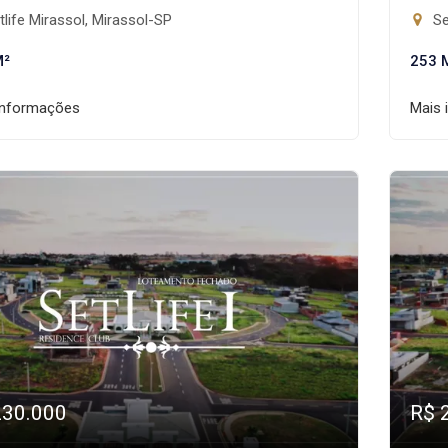
life Mirassol, Mirassol-SP
Se
M²
253 
informações
Mais 
230.000
R$ 