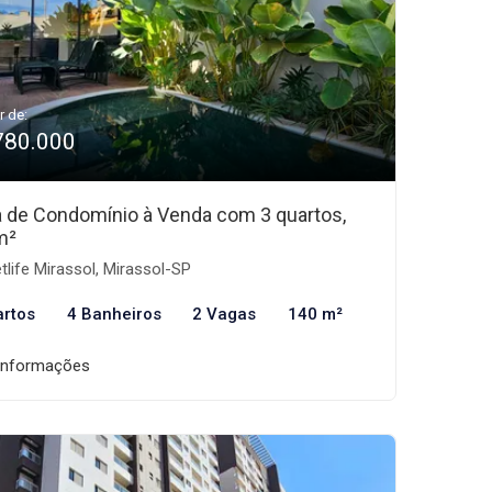
r de:
780.000
 de Condomínio à Venda com 3 quartos,
m²
tlife Mirassol, Mirassol-SP
artos
4 Banheiros
2 Vagas
140 m²
informações