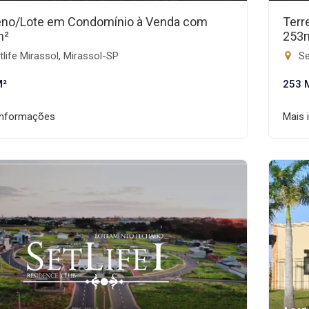
eno/Lote em Condomínio à Venda com
Terr
m²
253
life Mirassol, Mirassol-SP
Se
M²
253 
informações
Mais 