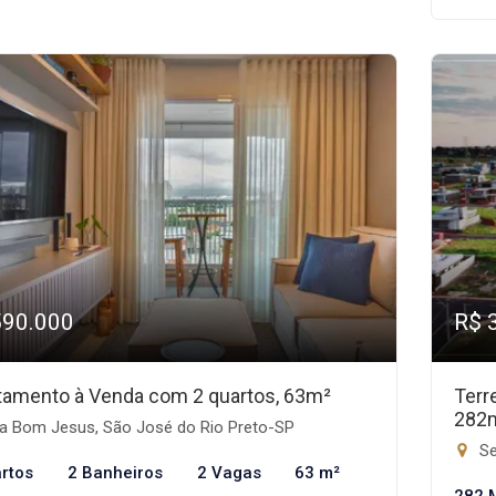
590.000
R$ 
tamento à Venda com 2 quartos, 63m²
Terr
282
la Bom Jesus, São José do Rio Preto-SP
Se
rtos
2 Banheiros
2 Vagas
63 m²