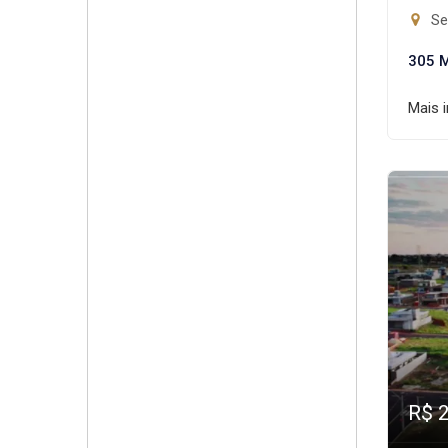
Set
305 
Mais 
R$ 