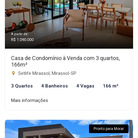
A partir de:
R$ 1.090.000
Casa de Condomínio à Venda com 3 quartos,
166m²
Setlife Mirassol, Mirassol-SP
3 Quartos
4 Banheiros
4 Vagas
166 m²
Mais informações
Pronto para Morar