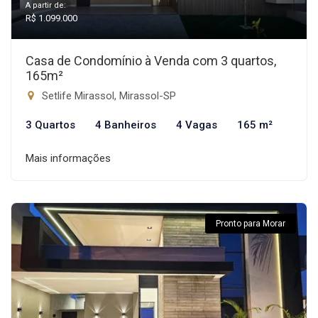
A partir de:
R$ 1.099.000
Casa de Condomínio à Venda com 3 quartos,
165m²
Setlife Mirassol, Mirassol-SP
3 Quartos
4 Banheiros
4 Vagas
165 m²
Mais informações
Pronto para Morar