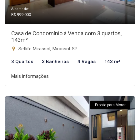
A partir de:
R$ 999.000
Casa de Condomínio à Venda com 3 quartos,
143m²
Setlife Mirassol, Mirassol-SP
3 Quartos
3 Banheiros
4 Vagas
143 m²
Mais informações
Pronto para Morar