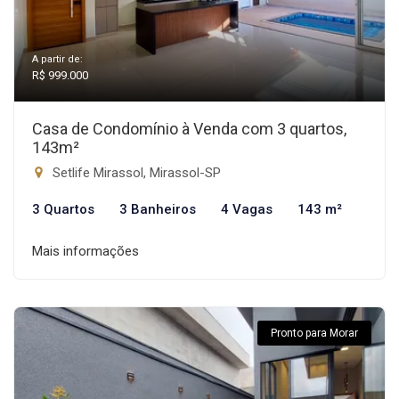
A partir de:
R$ 999.000
Casa de Condomínio à Venda com 3 quartos,
143m²
Setlife Mirassol, Mirassol-SP
3 Quartos
3 Banheiros
4 Vagas
143 m²
Mais informações
Pronto para Morar