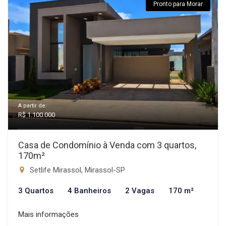
Pronto para Morar
A partir de:
R$ 1.100.000
Casa de Condomínio à Venda com 3 quartos,
170m²
Setlife Mirassol, Mirassol-SP
3 Quartos
4 Banheiros
2 Vagas
170 m²
Mais informações