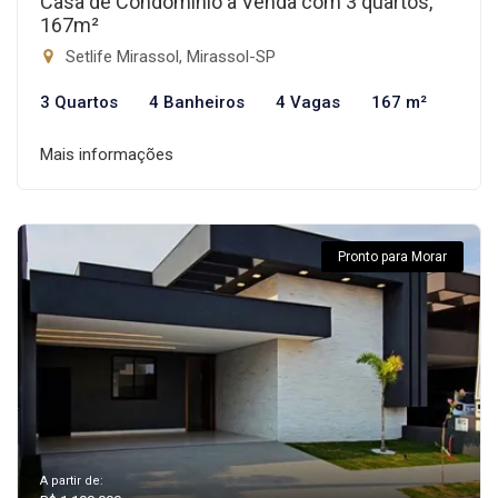
Casa de Condomínio à Venda com 3 quartos,
167m²
Setlife Mirassol, Mirassol-SP
3 Quartos
4 Banheiros
4 Vagas
167 m²
Mais informações
Pronto para Morar
A partir de: