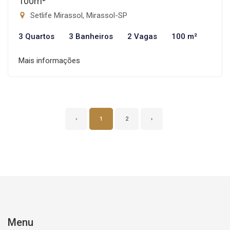
100m²
Setlife Mirassol, Mirassol-SP
3 Quartos
3 Banheiros
2 Vagas
100 m²
Mais informações
‹
1
2
›
Menu