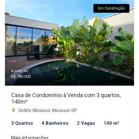
Em Construção
A partir de:
R$ 780.000
Casa de Condomínio à Venda com 3 quartos,
140m²
Setlife Mirassol, Mirassol-SP
3 Quartos
4 Banheiros
2 Vagas
140 m²
Mais informações