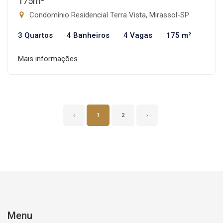
175m²
Condomínio Residencial Terra Vista, Mirassol-SP
3 Quartos
4 Banheiros
4 Vagas
175 m²
Mais informações
‹
1
2
›
Menu