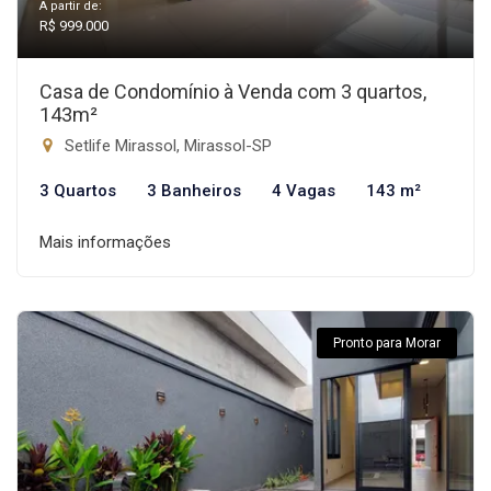
A partir de:
R$ 999.000
Casa de Condomínio à Venda com 3 quartos,
143m²
Setlife Mirassol, Mirassol-SP
3 Quartos
3 Banheiros
4 Vagas
143 m²
Mais informações
Pronto para Morar