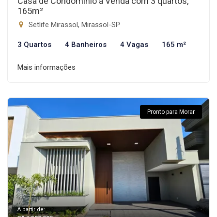
Casa de Condomínio à Venda com 3 quartos,
165m²
Setlife Mirassol, Mirassol-SP
3 Quartos
4 Banheiros
4 Vagas
165 m²
Mais informações
Pronto para Morar
A partir de: