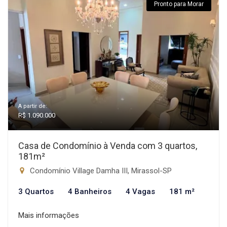
Pronto para Morar
A partir de:
R$ 1.090.000
Casa de Condomínio à Venda com 3 quartos,
181m²
Condomínio Village Damha III, Mirassol-SP
3 Quartos
4 Banheiros
4 Vagas
181 m²
Mais informações