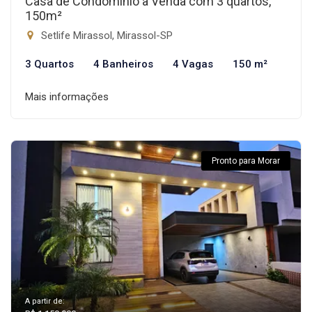
Casa de Condomínio à Venda com 3 quartos,
150m²
Setlife Mirassol, Mirassol-SP
3 Quartos
4 Banheiros
4 Vagas
150 m²
Mais informações
Pronto para Morar
A partir de: