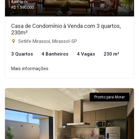
A partir de:
R$ 1.590.000
Casa de Condomínio à Venda com 3 quartos,
230m²
Setlife Mirassol, Mirassol-SP
3 Quartos
4 Banheiros
4 Vagas
230 m²
Mais informações
Pronto para Morar