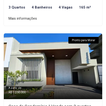
3 Quartos
4 Banheiros
4 Vagas
165 m²
Mais informações
Pronto para Morar
A partir de:
R$ 1.250.000