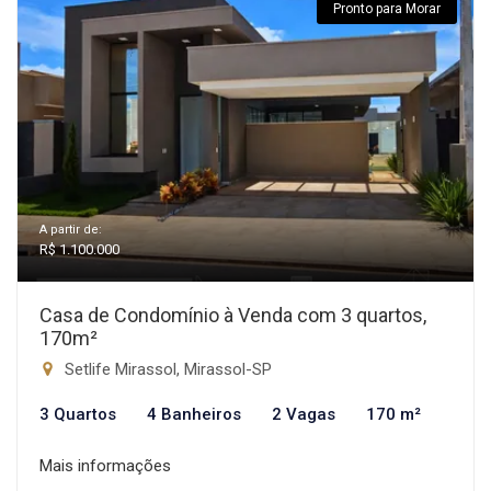
Pronto para Morar
A partir de:
R$ 1.100.000
Casa de Condomínio à Venda com 3 quartos,
170m²
Setlife Mirassol, Mirassol-SP
3 Quartos
4 Banheiros
2 Vagas
170 m²
Mais informações