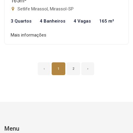
165m²
Setlife Mirassol, Mirassol-SP
3 Quartos
4 Banheiros
4 Vagas
165 m²
Mais informações
‹
1
2
›
Menu